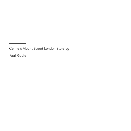
Celine’s Mount Street London Store by
Paul Riddle