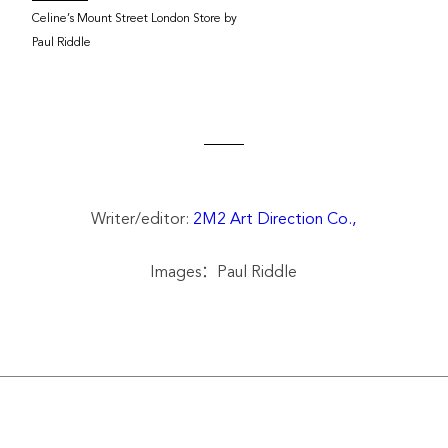
Celine’s Mount Street London Store by
Paul Riddle
Writer/editor:
2M2 Art Direction Co.,
Images：Paul Riddle