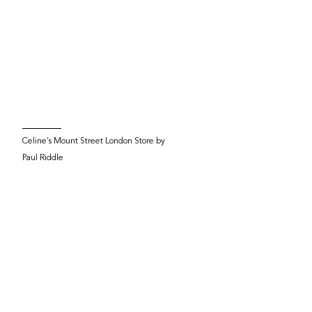
Celine’s Mount Street London Store by
Paul Riddle